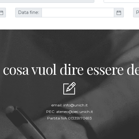
Data fine:
P
 cosa vuol dire essere de
email:
info@unich.it
PEC:
ateneo@pec.unich.it
Partita IVA 01335970693