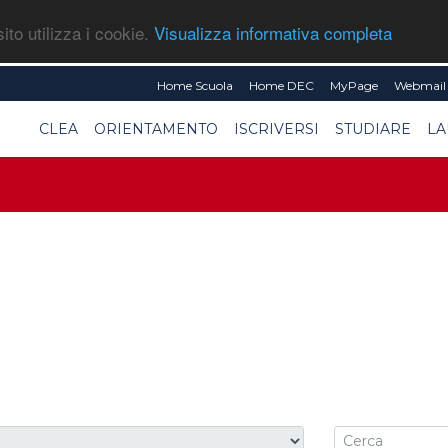
ito utilizza i cookie.
Visualizza informativa completa
Home Scuola
Home DEC
MyPage
Webmail 
CLEA
ORIENTAMENTO
ISCRIVERSI
STUDIARE
LA