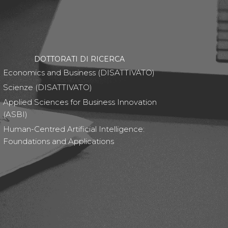
DOTTORATI DI RICERCA
Economics and Business (DISATTIVATO)
Scienze (DISATTIVATO)
Applied Sciences for Business Innovation
(ASBI)
Human-Centred Artificial Intelligence:
Foundations and Applications