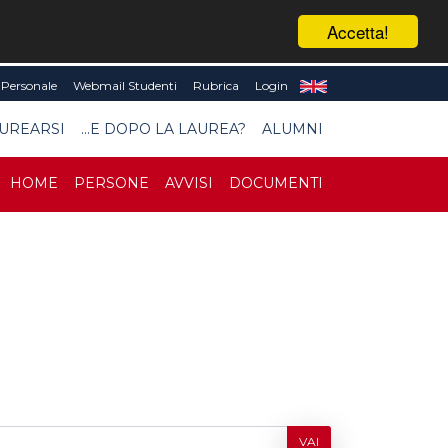
Accetta!
Personale
Webmail Studenti
Rubrica
Login
UREARSI
...E DOPO LA LAUREA?
ALUMNI
HOME
PERSONE
AVVISI
DOCUMENTI
VAI