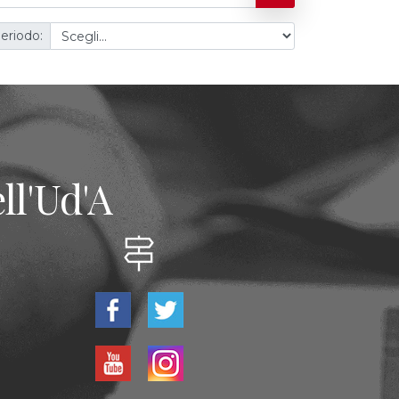
eriodo:
ll'Ud'A