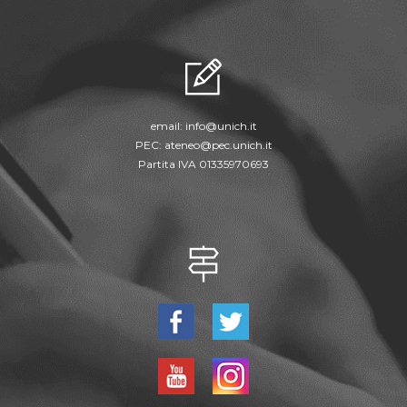
email:
info@unich.it
PEC:
ateneo@pec.unich.it
Partita IVA 01335970693