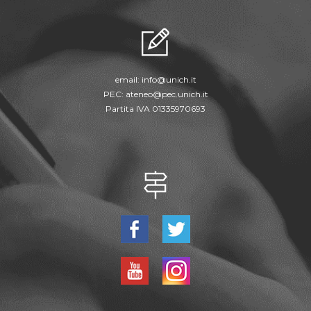
email:
info@unich.it
PEC:
ateneo@pec.unich.it
Partita IVA 01335970693