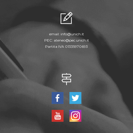
email:
info@unich.it
PEC:
ateneo@pec.unich.it
Partita IVA 01335970693