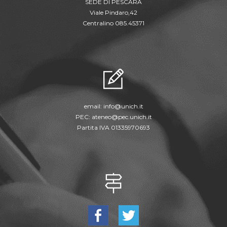
SEDE DI PESCARA
Viale Pindaro,42
Centralino 085.45371
email:
info@unich.it
PEC:
ateneo@pec.unich.it
Partita IVA 01335970693