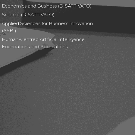
Economics and Business (DISATTIVATO)
Scienze (DISATTIVATO)
Applied Sciences for Business Innovation
(ASBI)
Human-Centred Artificial Intelligence:
Foundations and Applications