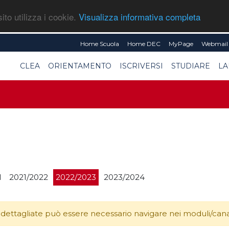
ito utilizza i cookie.
Visualizza informativa completa
Home Scuola
Home DEC
MyPage
Webmail 
CLEA
ORIENTAMENTO
ISCRIVERSI
STUDIARE
LA
1
2021/2022
2022/2023
2023/2024
 dettagliate può essere necessario navigare nei moduli/canali