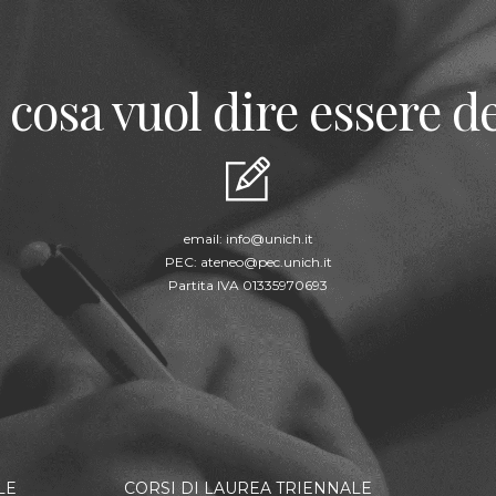
 cosa vuol dire essere de
email:
info@unich.it
PEC:
ateneo@pec.unich.it
Partita IVA 01335970693
LE
CORSI DI LAUREA TRIENNALE