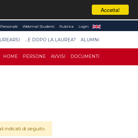
Accetta!
Personale
Webmail Studenti
Rubrica
Login
UREARSI
...E DOPO LA LAUREA?
ALUMNI
HOME
PERSONE
AVVISI
DOCUMENTI
 indicati di seguito.