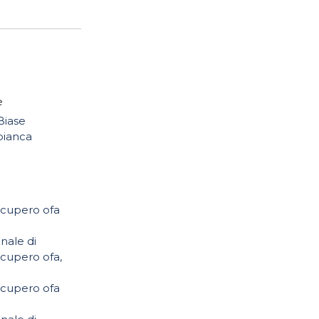
e
Biase
bianca
ecupero ofa
nale di
ecupero ofa,
ecupero ofa