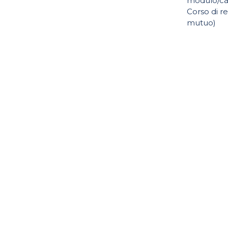
modulo/ca
Corso di r
mutuo)