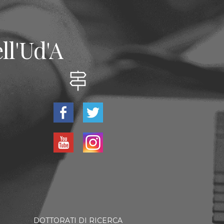
ll'Ud'A
DOTTORATI DI RICERCA