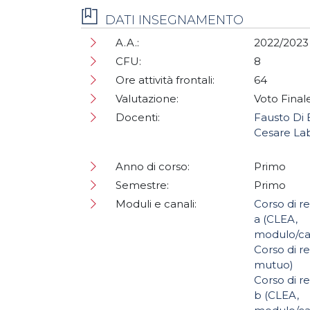
DATI INSEGNAMENTO
A.A.:
2022/2023
CFU:
8
Ore attività frontali:
64
Valutazione:
Voto Final
Docenti:
Fausto Di 
Cesare La
Anno di corso:
Primo
Semestre:
Primo
Moduli e canali:
Corso di r
a (CLEA,
modulo/ca
Corso di r
mutuo)
Corso di r
b (CLEA,