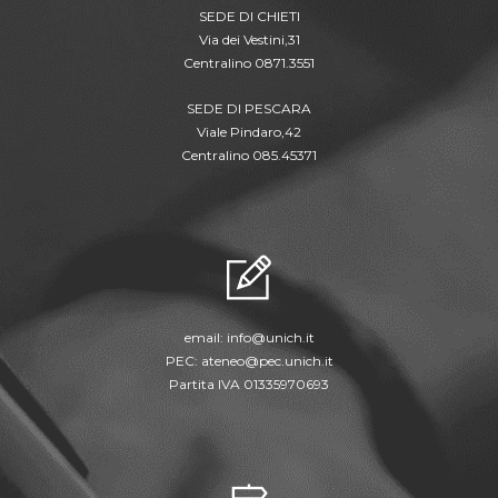
SEDE DI CHIETI
Via dei Vestini,31
Centralino 0871.3551
SEDE DI PESCARA
Viale Pindaro,42
Centralino 085.45371
email:
info@unich.it
PEC:
ateneo@pec.unich.it
Partita IVA 01335970693