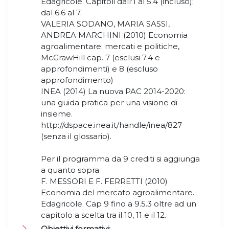
Edagricole. Capitoli dall'1 al 5.4 (incluso);
dal 6.6 al 7.
VALERIA SODANO, MARIA SASSI,
ANDREA MARCHINI (2010) Economia
agroalimentare: mercati e politiche,
McGrawHill cap. 7 (esclusi 7.4 e
approfondimenti) e 8 (escluso
approfondimento)
INEA (2014) La nuova PAC 2014-2020:
una guida pratica per una visione di
insieme.
http://dspace.inea.it/handle/inea/827
(senza il glossario).
Per il programma da 9 crediti si aggiunga
a quanto sopra
F. MESSORI E F. FERRETTI (2010)
Economia del mercato agroalimentare.
Edagricole. Cap 9 fino a 9.5.3 oltre ad un
capitolo a scelta tra il 10, 11 e il 12.
Obiettivi formativi: