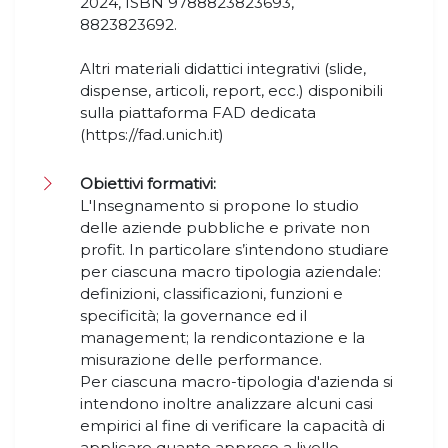
2024, ISBN 9788823823693,
8823823692.
Altri materiali didattici integrativi (slide,
dispense, articoli, report, ecc.) disponibili
sulla piattaforma FAD dedicata
(https://fad.unich.it)
Obiettivi formativi:
L'Insegnamento si propone lo studio
delle aziende pubbliche e private non
profit. In particolare s’intendono studiare
per ciascuna macro tipologia aziendale:
definizioni, classificazioni, funzioni e
specificità; la governance ed il
management; la rendicontazione e la
misurazione delle performance.
Per ciascuna macro-tipologia d'azienda si
intendono inoltre analizzare alcuni casi
empirici al fine di verificare la capacità di
applicare quanto appreso a livello