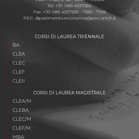
Tel: +39 085 4537560
Fax: +39 085 4537639 - 7565 - 7956
PEC:
dipartimento.economia@pec.unich.it
CORSI DI LAUREA TRIENNALE
BA
CLEA
CLEC
CLEF
CLEII
CORSI DI LAUREA MAGISTRALE
CLEA/M
CLEBA
CLEC/M
CLEF/M
MBA