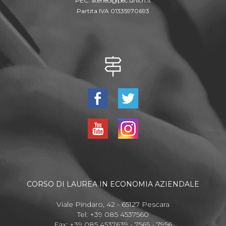
PEC:
ateneo@pec.unich.it
Partita IVA 01335970693
CORSO DI LAUREA IN ECONOMIA AZIENDALE
Viale Pindaro, 42 - 65127 Pescara
Tel: +39 085 4537560
Fax: +39 085 4537639 - 7565 - 7956