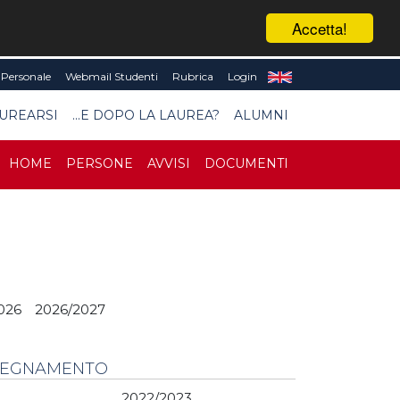
Accetta!
Personale
Webmail Studenti
Rubrica
Login
UREARSI
...E DOPO LA LAUREA?
ALUMNI
HOME
PERSONE
AVVISI
DOCUMENTI
026
2026/2027
NSEGNAMENTO
2022/2023