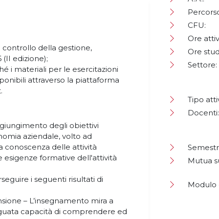
Percorso
CFU:
Ore attiv
il controllo della gestione,
Ore stud
(II edizione);
Settore:
é i materiali per le esercitazioni
ponibili attraverso la piattaforma
.
Tipo atti
Docenti:
giungimento degli obiettivi
onomia aziendale, volto ad
ia conoscenza delle attività
Semestr
 esigenze formative dell'attività
Mutua s
seguire i seguenti risultati di
Modulo o
sione – L’insegnamento mira a
eguata capacità di comprendere ed