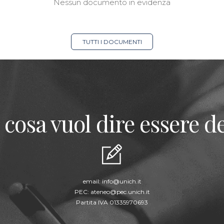
Nessun documento in evidenza
TUTTI I DOCUMENTI
 cosa vuol dire essere de
email:
info@unich.it
PEC:
ateneo@pec.unich.it
Partita IVA 01335970693