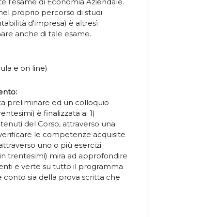
te l'esame di Economia Aziendale.
nel proprio percorso di studi
abilità d'impresa) è altresì
nare anche di tale esame.
aula e on line)
ento:
ta preliminare ed un colloquio
rentesimi) è finalizzata a: 1)
enuti del Corso, attraverso una
2) verificare le competenze acquisite
 attraverso uno o più esercizi
a in trentesimi) mira ad approfondire
menti e verte su tutto il programma
 conto sia della prova scritta che