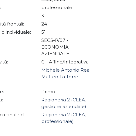
:
professionale
3
ità frontali:
24
io individuale:
51
SECS-P/07 -
ECONOMIA
AZIENDALE
vità:
C - Affine/Integrativa
Michele Antonio Rea
Matteo La Torre
e:
Primo
u:
Ragioneria 2 (CLEA,
gestione aziendale)
 canale di:
Ragioneria 2 (CLEA,
professionale)