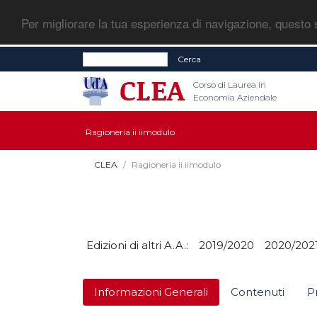
Per migliorare la tua esperienza di navigazione, questo s
Cerca
Corso di Laurea in
Economia Aziendale
Ragioneria ii iimodulo
CLEA
Ragioneria ii iimodulo
Edizioni di altri A.A.:
2019/2020
2020/202
Informazioni Generali
Contenuti
P