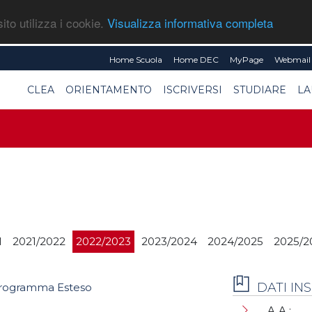
ito utilizza i cookie.
Visualizza informativa completa
Home Scuola
Home DEC
MyPage
Webmail 
CLEA
ORIENTAMENTO
ISCRIVERSI
STUDIARE
LA
1
2021/2022
2022/2023
2023/2024
2024/2025
2025/2
DATI I
rogramma Esteso
A.A.: