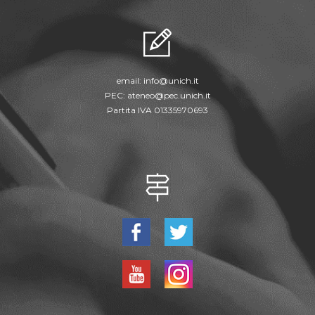
email:
info@unich.it
PEC:
ateneo@pec.unich.it
Partita IVA 01335970693