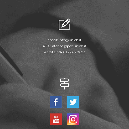
email:
info@unich.it
PEC:
ateneo@pec.unich.it
Partita IVA 01335970693