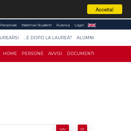
Accetta!
Personale
Webmail Studenti
Rubrica
Login
UREARSI
...E DOPO LA LAUREA?
ALUMNI
HOME
PERSONE
AVVISI
DOCUMENTI
VAI