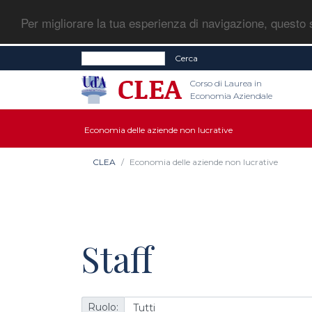
Per migliorare la tua esperienza di navigazione, questo s
Cerca
Corso di Laurea in
Economia Aziendale
Economia delle aziende non lucrative
CLEA
Economia delle aziende non lucrative
Staff
Ruolo: