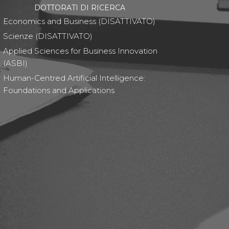
DOTTORATI DI RICERCA
Economics and Business (DISATTIVATO)
Scienze (DISATTIVATO)
Applied Sciences for Business Innovation
(ASBI)
Human-Centred Artificial Intelligence:
Foundations and Applications