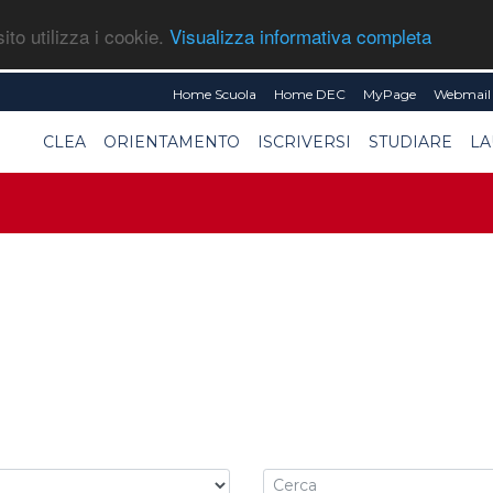
ito utilizza i cookie.
Visualizza informativa completa
Home Scuola
Home DEC
MyPage
Webmail 
CLEA
ORIENTAMENTO
ISCRIVERSI
STUDIARE
LA