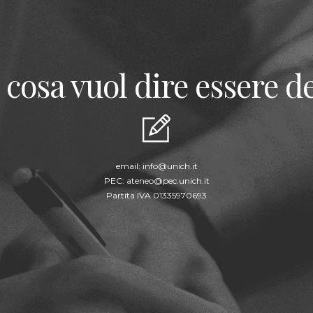
 cosa vuol dire essere de
email:
info@unich.it
PEC:
ateneo@pec.unich.it
Partita IVA 01335970693